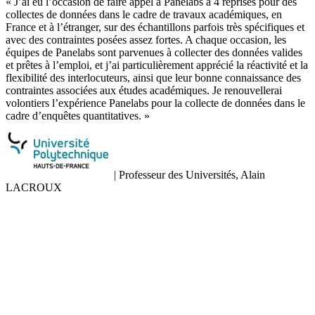
« J’ai eu l’occasion de faire appel à Panelabs à 4 reprises pour des
«
collectes de données dans le cadre de travaux académiques, en
p
France et à l’étranger, sur des échantillons parfois très spécifiques et
p
avec des contraintes posées assez fortes. A chaque occasion, les
d
équipes de Panelabs sont parvenues à collecter des données valides
m
et prêtes à l’emploi, et j’ai particulièrement apprécié la réactivité et la
r
flexibilité des interlocuteurs, ainsi que leur bonne connaissance des
a
contraintes associées aux études académiques. Je renouvellerai
p
volontiers l’expérience Panelabs pour la collecte de données dans le
cadre d’enquêtes quantitatives. »
|
Professeur des Universités, Alain
LACROUX