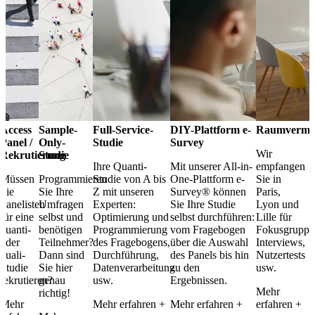
Access
Sample-
Full-Service-
DIY-Plattform e-
Raumvermi
Panel /
Only-
Studie
Survey
Wir
Rekrutierung
Studie
Ihre Quanti-
Mit unserer All-in-
empfangen
Müssen
Programmieren
Studie von A bis
One-Plattform e-
Sie in
Sie
Sie Ihre
Z mit unseren
Survey® können
Paris,
Panelisten
Umfragen
Experten:
Sie Ihre Studie
Lyon und
für eine
selbst und
Optimierung und
selbst durchführen:
Lille für
quanti-
benötigen
Programmierung
vom Fragebogen
Fokusgruppe
oder
Teilnehmer?
des Fragebogens,
über die Auswahl
Interviews,
quali-
Dann sind
Durchführung,
des Panels bis hin
Nutzertests
Studie
Sie hier
Datenverarbeitung
zu den
usw.
rekrutieren?
genau
usw.
Ergebnissen.
Mehr
richtig!
Mehr
Mehr erfahren +
Mehr erfahren +
erfahren +