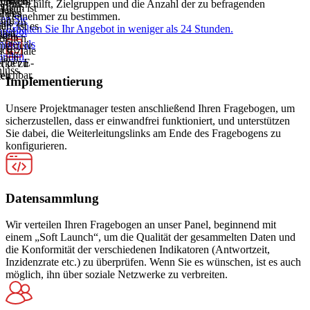
prüfen.
eam ist
Ihnen hilft, Zielgruppen und die Anzahl der zu befragenden
mmen.
 Team ist
des
ie es
d des
Teilnehmer zu bestimmen.
ten Sie
rhin
ens zu
n, ist es
en
Erhalten Sie Ihr Angebot in weniger als 24 Stunden.
ngebot
gbar,
eren.
öglich,
es
niger als
mehrere
r soziale
sch
unden.
nach
rke zu
r per E-
luss.
ten.
eichbar.
Implementierung
Unsere Projektmanager testen anschließend Ihren Fragebogen, um
sicherzustellen, dass er einwandfrei funktioniert, und unterstützen
Sie dabei, die Weiterleitungslinks am Ende des Fragebogens zu
konfigurieren.
Datensammlung
Wir verteilen Ihren Fragebogen an unser Panel, beginnend mit
einem „Soft Launch“, um die Qualität der gesammelten Daten und
die Konformität der verschiedenen Indikatoren (Antwortzeit,
Inzidenzrate etc.) zu überprüfen. Wenn Sie es wünschen, ist es auch
möglich, ihn über soziale Netzwerke zu verbreiten.