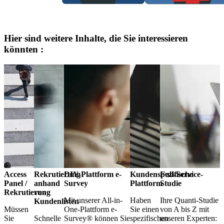
Hier sind weitere Inhalte, die Sie interessieren
könnten :
Access
Rekrutierung
DIY-Plattform e-
Kundenspezifische
Full-Service-
Panel /
anhand
Survey
Plattform
Studie
Rekrutierung
von
Mit unserer All-in-
Haben
Ihre Quanti-Studie
Kundenlisten
Müssen
One-Plattform e-
Sie einen
von A bis Z mit
Sie
Schnelle
Survey® können Sie
spezifischen
unseren Experten: