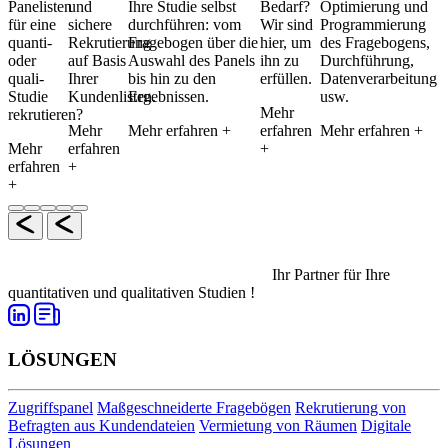
Panelisten
und
Ihre Studie selbst
Bedarf?
Optimierung und
für eine
sichere
durchführen: vom
Wir sind
Programmierung
quanti-
Rekrutierung
Fragebogen über die
hier, um
des Fragebogens,
oder
auf Basis
Auswahl des Panels
ihn zu
Durchführung,
quali-
Ihrer
bis hin zu den
erfüllen.
Datenverarbeitung
Studie
Kundenlisten.
Ergebnissen.
usw.
Mehr
rekrutieren?
Mehr
Mehr erfahren +
erfahren
Mehr erfahren +
Mehr
erfahren
+
erfahren
+
+
Ihr Partner für Ihre
quantitativen und qualitativen Studien !
LÖSUNGEN
Zugriffspanel
Maßgeschneiderte Fragebögen
Rekrutierung von
Befragten aus Kundendateien
Vermietung von Räumen
Digitale
Lösungen