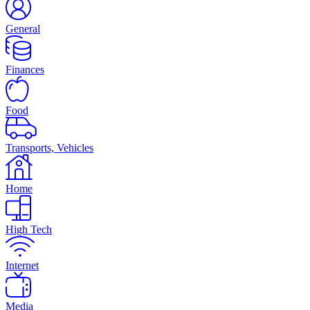
General
Finances
Food
Transports, Vehicles
Home
High Tech
Internet
Media