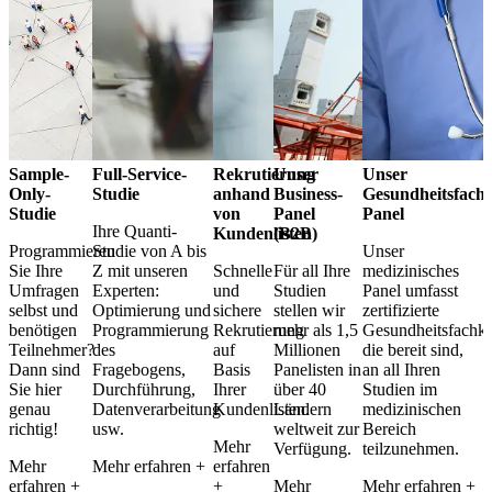
Sample-
Full-Service-
Rekrutierung
Unser
Unser
Only-
Studie
anhand
Business-
Gesundheitsfachk
Studie
von
Panel
Panel
Ihre Quanti-
Kundenlisten
(B2B)
Programmieren
Studie von A bis
Unser
Sie Ihre
Z mit unseren
Schnelle
Für all Ihre
medizinisches
Umfragen
Experten:
und
Studien
Panel umfasst
selbst und
Optimierung und
sichere
stellen wir
zertifizierte
benötigen
Programmierung
Rekrutierung
mehr als 1,5
Gesundheitsfachkr
Teilnehmer?
des
auf
Millionen
die bereit sind,
Dann sind
Fragebogens,
Basis
Panelisten in
an all Ihren
Sie hier
Durchführung,
Ihrer
über 40
Studien im
genau
Datenverarbeitung
Kundenlisten.
Ländern
medizinischen
richtig!
usw.
weltweit zur
Bereich
Mehr
Verfügung.
teilzunehmen.
Mehr
Mehr erfahren +
erfahren
erfahren +
+
Mehr
Mehr erfahren +