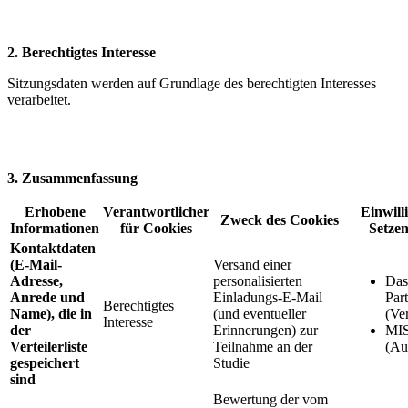
2. Berechtigtes Interesse
Sitzungsdaten werden auf Grundlage des berechtigten Interesses
verarbeitet.
3. Zusammenfassung
Erhobene
Verantwortlicher
Einwill
Zweck des Cookies
Informationen
für Cookies
Setzen
Kontaktdaten
(E-Mail-
Versand einer
Adresse,
personalisierten
Das
Anrede und
Einladungs-E-Mail
Par
Berechtigtes
Name), die in
(und eventueller
(Ve
Interesse
der
Erinnerungen) zur
MIS
Verteilerliste
Teilnahme an der
(Au
gespeichert
Studie
sind
Bewertung der vom