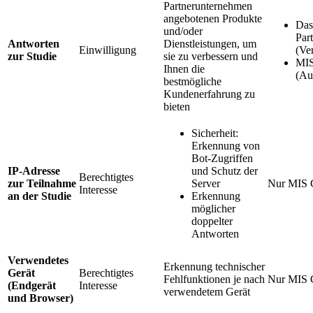
Partnerunternehmen
angebotenen Produkte
Das
und/oder
Par
Antworten
Dienstleistungen, um
Einwilligung
(Ve
zur Studie
sie zu verbessern und
MIS
Ihnen die
(Au
bestmögliche
Kundenerfahrung zu
bieten
Sicherheit:
Erkennung von
Bot-Zugriffen
IP-Adresse
und Schutz der
Berechtigtes
zur Teilnahme
Server
Nur MIS 
Interesse
an der Studie
Erkennung
möglicher
doppelter
Antworten
Verwendetes
Erkennung technischer
Gerät
Berechtigtes
Fehlfunktionen je nach
Nur MIS 
(Endgerät
Interesse
verwendetem Gerät
und Browser)